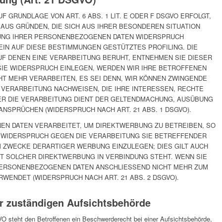
 GRUNDLAGE VON ART. 6 ABS. 1 LIT. E ODER F DSGVO ERFOLGT,
 AUS GRÜNDEN, DIE SICH AUS IHRER BESONDEREN SITUATION
UNG IHRER PERSONENBEZOGENEN DATEN WIDERSPRUCH
 EIN AUF DIESE BESTIMMUNGEN GESTÜTZTES PROFILING. DIE
F DENEN EINE VERARBEITUNG BERUHT, ENTNEHMEN SIE DIESER
IE WIDERSPRUCH EINLEGEN, WERDEN WIR IHRE BETROFFENEN
T MEHR VERARBEITEN, ES SEI DENN, WIR KÖNNEN ZWINGENDE
VERARBEITUNG NACHWEISEN, DIE IHRE INTERESSEN, RECHTE
ER DIE VERARBEITUNG DIENT DER GELTENDMACHUNG, AUSÜBUNG
NSPRÜCHEN (WIDERSPRUCH NACH ART. 21 ABS. 1 DSGVO).
N DATEN VERARBEITET, UM DIREKTWERBUNG ZU BETREIBEN, SO
T WIDERSPRUCH GEGEN DIE VERARBEITUNG SIE BETREFFENDER
ZWECKE DERARTIGER WERBUNG EINZULEGEN; DIES GILT AUCH
MIT SOLCHER DIREKTWERBUNG IN VERBINDUNG STEHT. WENN SIE
ERSONENBEZOGENEN DATEN ANSCHLIESSEND NICHT MEHR ZUM
ENDET (WIDERSPRUCH NACH ART. 21 ABS. 2 DSGVO).
r zuständigen Aufsichts­behörde
O steht den Betroffenen ein Beschwerderecht bei einer Aufsichtsbehörde,